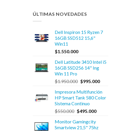
ÚLTIMAS NOVEDADES
Dell Inspiron 15 Ryzen 7
16GB SSD512 15,6"
Win11
$
1.550.000
Dell Latitude 3410 Intel i5
16GB SSD256 14" Ing
Win 11 Pro
El
El
$
1.950.000
$
995.000
precio
precio
Impresora Multifunción
original
actual
HP Smart Tank 580 Color
era:
es:
Sistema Continuo
$1.950.000.
$995.000.
El
El
$
550.000
$
495.000
precio
precio
Monitor Gamingcity
original
actual
Smartview 21,5" 75hz
era:
es: