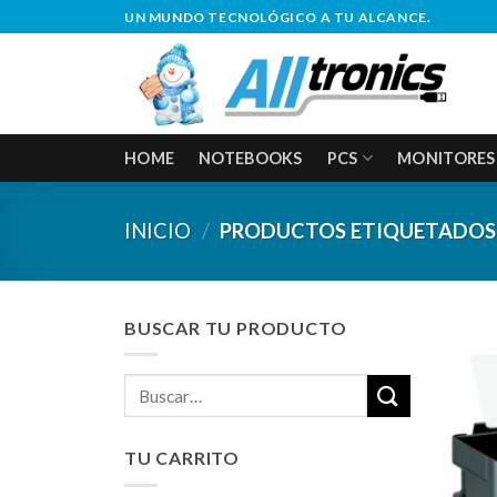
Saltar
UN MUNDO TECNOLÓGICO A TU ALCANCE.
al
contenido
HOME
NOTEBOOKS
PCS
MONITORES
INICIO
/
PRODUCTOS ETIQUETADOS 
BUSCAR TU PRODUCTO
Buscar
por:
TU CARRITO