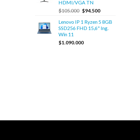
HDMI/VGA TN
$550.000.
$495.000.
El
El
$
105.000
$
94.500
precio
precio
Lenovo IP 1 Ryzen 5 8GB
original
actual
SSD256 FHD 15,6" Ing.
era:
es:
Win 11
$105.000.
$94.500.
$
1.090.000