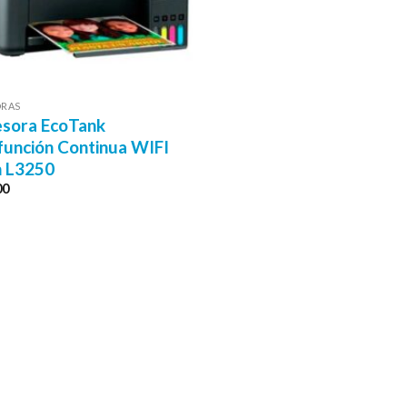
ORAS
sora EcoTank
función Continua WIFI
n L3250
00