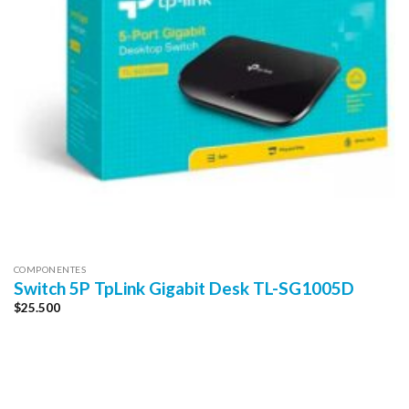
COMPONENTES
Switch 5P TpLink Gigabit Desk TL-SG1005D
$
25.500