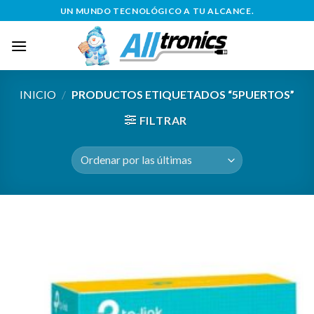
Saltar
UN MUNDO TECNOLÓGICO A TU ALCANCE.
al
contenido
INICIO
/
PRODUCTOS ETIQUETADOS “5PUERTOS”
FILTRAR