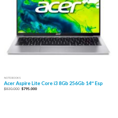
NOTEBOOKS
Acer Aspire Lite Core i3 8Gb 256Gb 14″ Esp
El
El
$
830.000
$
795.000
precio
precio
original
actual
era:
es:
$830.000.
$795.000.