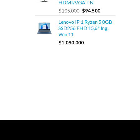
HDMI/VGA TN
$550.000.
$495.000.
El
El
$
105.000
$
94.500
precio
precio
Lenovo IP 1 Ryzen 5 8GB
original
actual
SSD256 FHD 15,6" Ing.
era:
es:
Win 11
$105.000.
$94.500.
$
1.090.000