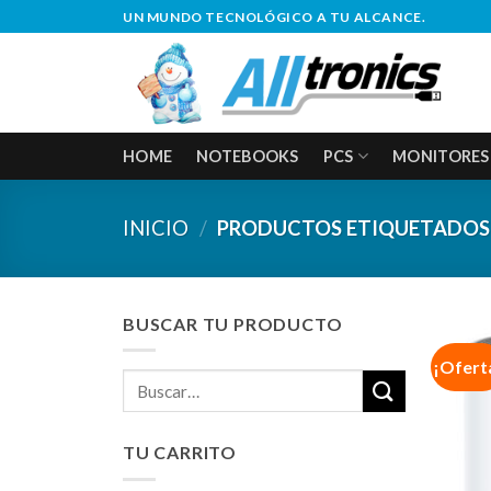
Saltar
UN MUNDO TECNOLÓGICO A TU ALCANCE.
al
contenido
HOME
NOTEBOOKS
PCS
MONITORES
INICIO
/
PRODUCTOS ETIQUETADOS 
BUSCAR TU PRODUCTO
¡Ofert
Buscar
por:
TU CARRITO