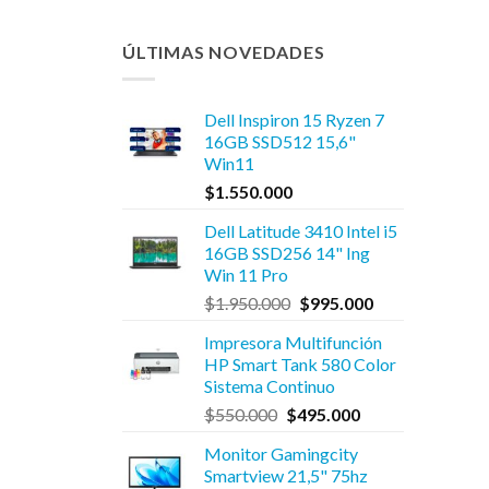
ÚLTIMAS NOVEDADES
Dell Inspiron 15 Ryzen 7
16GB SSD512 15,6"
Win11
$
1.550.000
Dell Latitude 3410 Intel i5
16GB SSD256 14" Ing
Win 11 Pro
El
El
$
1.950.000
$
995.000
precio
precio
Impresora Multifunción
original
actual
HP Smart Tank 580 Color
era:
es:
Sistema Continuo
$1.950.000.
$995.000.
El
El
$
550.000
$
495.000
precio
precio
Monitor Gamingcity
original
actual
Smartview 21,5" 75hz
era:
es: