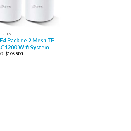
ENTES
E4 Pack de 2 Mesh TP
AC1200 Wifi System
El
El
00
$
105.500
precio
precio
original
actual
era:
es:
$125.000.
$105.500.