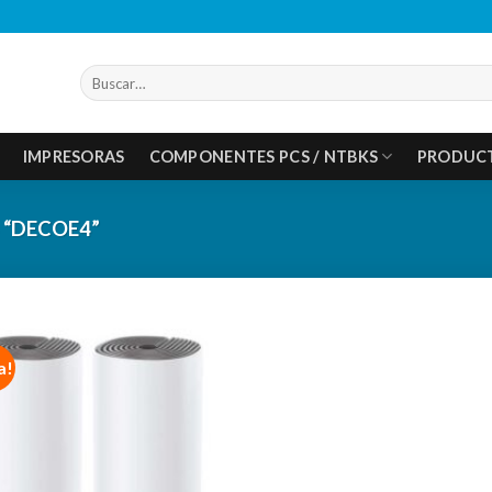
Buscar
por:
IMPRESORAS
COMPONENTES PCS / NTBKS
PRODUC
“DECOE4”
a!