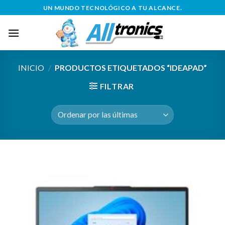
Saltar
UN MUNDO TECNOLÓGICO A TU ALCANCE.
al
contenido
INICIO
/
PRODUCTOS ETIQUETADOS “IDEAPAD”
FILTRAR