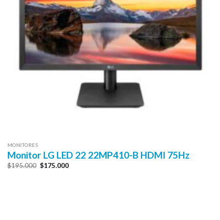
MONITORES
Monitor LG LED 22 22MP410-B HDMI 75Hz
El
El
$
195.000
$
175.000
precio
precio
original
actual
era:
es:
$195.000.
$175.000.