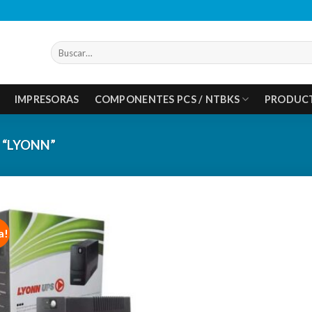
Buscar
por:
IMPRESORAS
COMPONENTES PCS / NTBKS
PRODUC
“LYONN”
a!