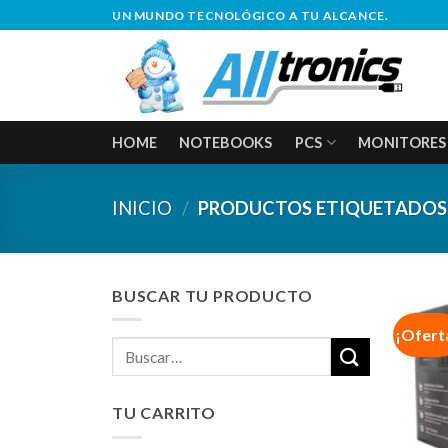
Saltar
UN MUNDO TECNOLÓGICO A TU ALCANCE.
al
contenido
HOME
NOTEBOOKS
PCS
MONITORES
INICIO
/
PRODUCTOS ETIQUETADOS 
BUSCAR TU PRODUCTO
¡Ofert
Buscar
por:
TU CARRITO