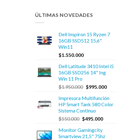
ÚLTIMAS NOVEDADES
Dell Inspiron 15 Ryzen 7
16GB SSD512 15,6"
Win11
$
1.550.000
Dell Latitude 3410 Intel i5
16GB SSD256 14" Ing
Win 11 Pro
El
El
$
1.950.000
$
995.000
precio
precio
Impresora Multifunción
original
actual
HP Smart Tank 580 Color
era:
es:
Sistema Continuo
$1.950.000.
$995.000.
El
El
$
550.000
$
495.000
precio
precio
Monitor Gamingcity
original
actual
Smartview 21,5" 75hz
era:
es: