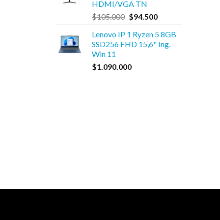
HDMI/VGA TN
$550.000.
$495.000.
El
El
$
105.000
$
94.500
precio
precio
Lenovo IP 1 Ryzen 5 8GB
original
actual
SSD256 FHD 15,6" Ing.
era:
es:
Win 11
$105.000.
$94.500.
$
1.090.000