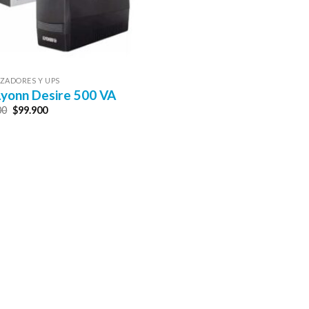
IZADORES Y UPS
yonn Desire 500 VA
El
El
00
$
99.900
precio
precio
original
actual
era:
es:
$110.000.
$99.900.