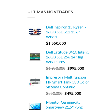
ÚLTIMAS NOVEDADES
Dell Inspiron 15 Ryzen 7
16GB SSD512 15,6"
Win11
$
1.550.000
Dell Latitude 3410 Intel i5
16GB SSD256 14" Ing
Win 11 Pro
El
El
$
1.950.000
$
995.000
precio
precio
Impresora Multifunción
original
actual
HP Smart Tank 580 Color
era:
es:
Sistema Continuo
$1.950.000.
$995.000.
El
El
$
550.000
$
495.000
precio
precio
Monitor Gamingcity
original
actual
Smartview 21,5" 75hz
era:
es: