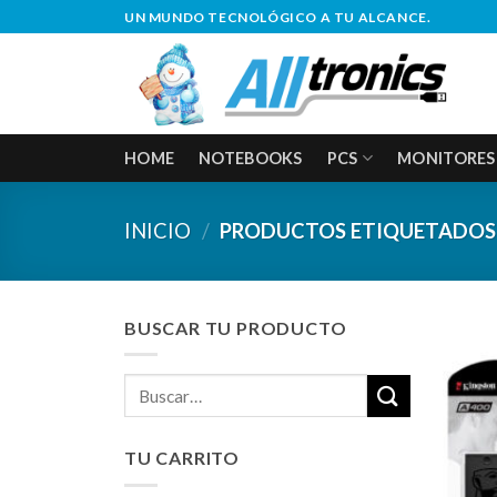
Saltar
UN MUNDO TECNOLÓGICO A TU ALCANCE.
al
contenido
HOME
NOTEBOOKS
PCS
MONITORES
INICIO
/
PRODUCTOS ETIQUETADOS 
BUSCAR TU PRODUCTO
Buscar
por:
TU CARRITO