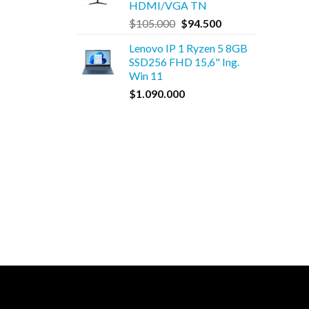
HDMI/VGA TN
$550.000.
$495.000.
El
El
$
105.000
$
94.500
precio
precio
Lenovo IP 1 Ryzen 5 8GB
original
actual
SSD256 FHD 15,6" Ing.
era:
es:
Win 11
$105.000.
$94.500.
$
1.090.000