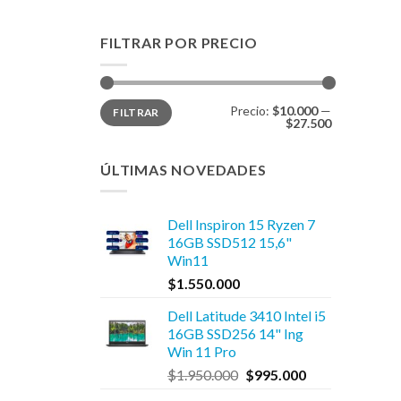
FILTRAR POR PRECIO
Precio
Precio
Precio:
$10.000
—
FILTRAR
mínimo
máximo
$27.500
ÚLTIMAS NOVEDADES
Dell Inspiron 15 Ryzen 7
16GB SSD512 15,6"
Win11
$
1.550.000
Dell Latitude 3410 Intel i5
16GB SSD256 14" Ing
Win 11 Pro
El
El
$
1.950.000
$
995.000
precio
precio