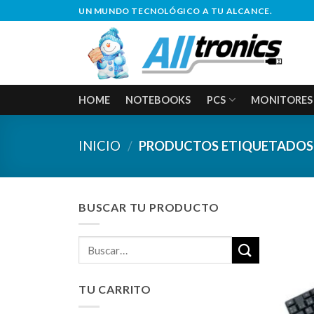
Saltar
UN MUNDO TECNOLÓGICO A TU ALCANCE.
al
contenido
HOME
NOTEBOOKS
PCS
MONITORES
INICIO
/
PRODUCTOS ETIQUETADOS
BUSCAR TU PRODUCTO
Buscar
por:
TU CARRITO