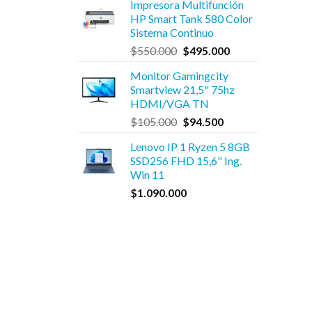
Impresora Multifunción
original
actual
HP Smart Tank 580 Color
era:
es:
Sistema Continuo
$1.950.000.
$995.000.
El
El
$
550.000
$
495.000
precio
precio
Monitor Gamingcity
original
actual
Smartview 21,5" 75hz
era:
es:
HDMI/VGA TN
$550.000.
$495.000.
El
El
$
105.000
$
94.500
precio
precio
Lenovo IP 1 Ryzen 5 8GB
original
actual
SSD256 FHD 15,6" Ing.
era:
es:
Win 11
$105.000.
$94.500.
$
1.090.000