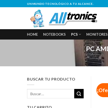
Saltar
UN MUNDO TECNOLÓGICO A TU ALCANCE.
al
contenido
HOME
NOTEBOOKS
PCS
MONITORES
PC AMD
BUSCAR TU PRODUCTO
¡Ofe
Buscar
por:
TU CARRITO