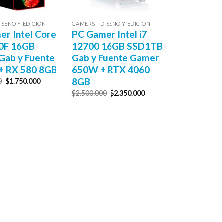
ISEÑO Y EDICIÓN
GAMERS - DISEÑO Y EDICIÓN
r Intel Core
PC Gamer Intel i7
00F 16GB
12700 16GB SSD1TB
Gab y Fuente
Gab y Fuente Gamer
+ RX 580 8GB
650W + RTX 4060
8GB
El
El
0
$
1.750.000
precio
precio
El
El
$
2.500.000
$
2.350.000
original
actual
precio
precio
era:
es:
original
actual
$1.950.000.
$1.750.000.
era:
es:
$2.500.000.
$2.350.000.