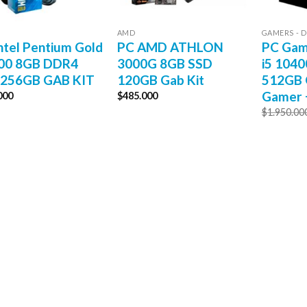
AMD
GAMERS - D
ntel Pentium Gold
PC AMD ATHLON
PC Game
00 8GB DDR4
3000G 8GB SSD
i5 104
 256GB GAB KIT
120GB Gab Kit
512GB 
Gamer 
000
$
485.000
$
1.950.00