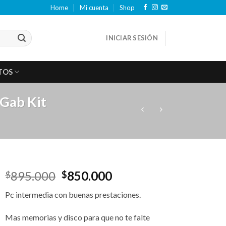
Home
Mi cuenta
Shop
INICIAR SESIÓN
TOS
Gab Kit
El
El
895.000
850.000
$
$
precio
precio
Pc intermedia con buenas prestaciones.
original
actual
era:
es:
Mas memorias y disco para que no te falte
$895.000.
$850.000.