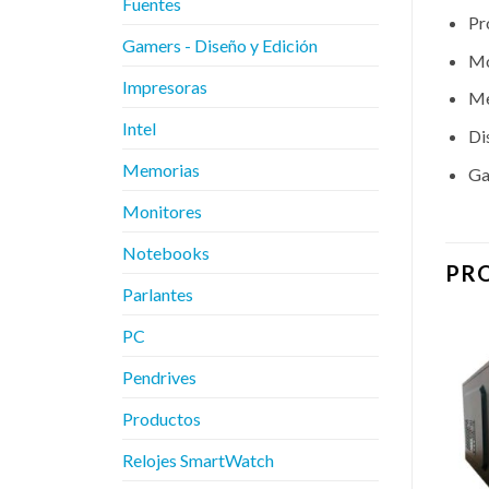
Fuentes
Pr
Gamers - Diseño y Edición
Mo
Impresoras
Me
Intel
Di
Memorias
Ga
Monitores
Notebooks
PR
Parlantes
PC
Pendrives
Productos
Relojes SmartWatch