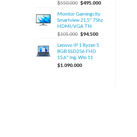
El
El
$
550.000
$
495.000
precio
precio
Monitor Gamingcity
original
actual
Smartview 21,5" 75hz
era:
es:
HDMI/VGA TN
$550.000.
$495.000.
El
El
$
105.000
$
94.500
precio
precio
Lenovo IP 1 Ryzen 5
original
actual
8GB SSD256 FHD
era:
es:
15,6" Ing. Win 11
$105.000.
$94.500.
$
1.090.000