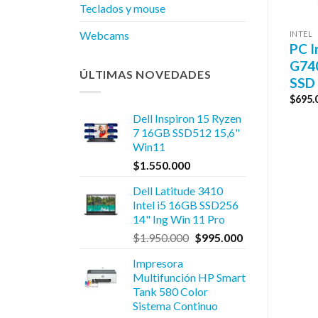
Teclados y mouse
Webcams
TEL
INTEL
INTEL
C Intel Celeron
PC Intel Core i5
PC I
5925 8GB DDR4
10400 16GB DDR4
G74
ÚLTIMAS NOVEDADES
SD 240GB GAB KIT
SSD 512GB Kit Gab
SSD
525.000
$
930.000
$
695.
Dell Inspiron 15 Ryzen
7 16GB SSD512 15,6"
Win11
$
1.550.000
Dell Latitude 3410
Intel i5 16GB SSD256
14" Ing Win 11 Pro
El
El
$
1.950.000
$
995.000
precio
precio
Impresora
original
actual
Multifunción HP Smart
era:
es:
Tank 580 Color
$1.950.000.
$995.000.
Sistema Continuo