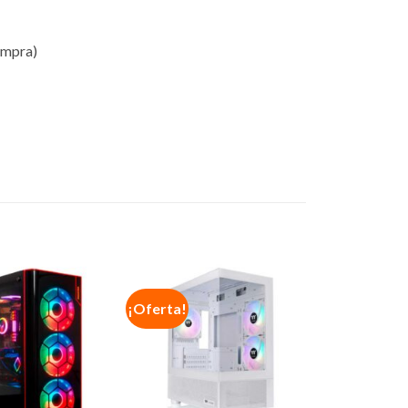
ompra)
¡Oferta!