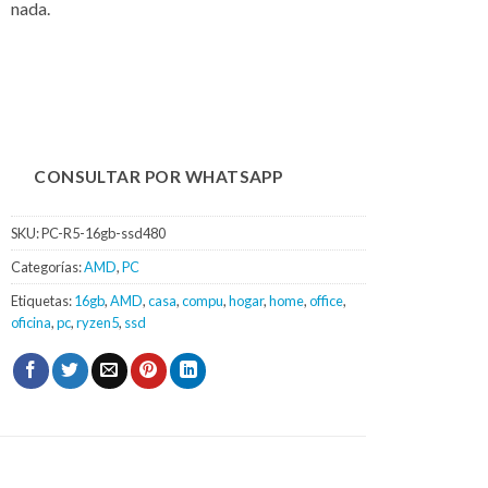
nada.
CONSULTAR POR WHATSAPP
SKU:
PC-R5-16gb-ssd480
Categorías:
AMD
,
PC
Etiquetas:
16gb
,
AMD
,
casa
,
compu
,
hogar
,
home
,
office
,
oficina
,
pc
,
ryzen5
,
ssd