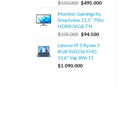
El
El
$
550.000
$
495.000
precio
precio
Monitor Gamingcity
original
actual
Smartview 21,5" 75hz
era:
es:
HDMI/VGA TN
$550.000.
$495.000.
El
El
$
105.000
$
94.500
precio
precio
Lenovo IP 1 Ryzen 5
original
actual
8GB SSD256 FHD
era:
es:
15,6" Ing. Win 11
$105.000.
$94.500.
$
1.090.000