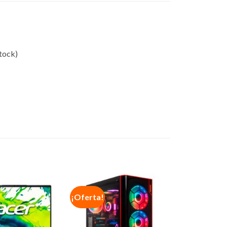
tock)
¡Oferta!