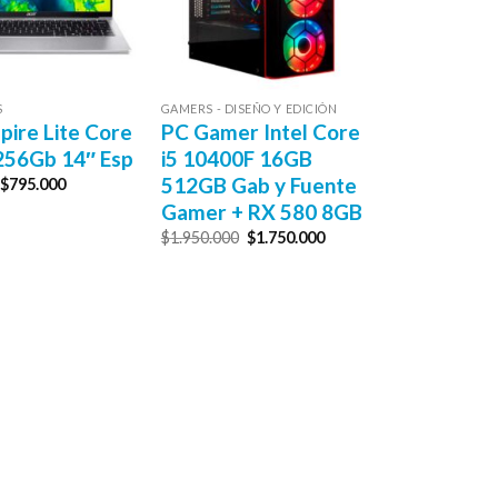
S
GAMERS - DISEÑO Y EDICIÓN
pire Lite Core
PC Gamer Intel Core
256Gb 14″ Esp
i5 10400F 16GB
512GB Gab y Fuente
El
El
$
795.000
precio
precio
Gamer + RX 580 8GB
original
actual
era:
es:
El
El
$
1.950.000
$
1.750.000
$830.000.
$795.000.
precio
precio
original
actual
era:
es:
$1.950.000.
$1.750.000.