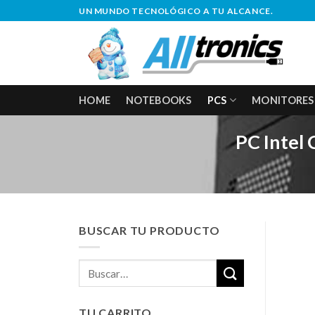
Saltar
UN MUNDO TECNOLÓGICO A TU ALCANCE.
al
contenido
HOME
NOTEBOOKS
PCS
MONITORES
PC Intel
BUSCAR TU PRODUCTO
Buscar
por:
TU CARRITO