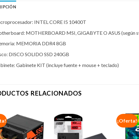
RIPCIÓN
croprocesador: INTEL CORE I5 10400T
therboard: MOTHERBOARD MSI, GIGABYTE O ASUS (según s
moria: MEMORIA DDR4 8GB
sco: DISCO SOLIDO SSD 240GB
binete: Gabinete KIT (incluye fuente + mouse + teclado)
ODUCTOS RELACIONADOS
ta!
¡Oferta!