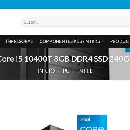
Buscar
por:
IMPRESORAS
COMPONENTES PCS / NTBKS
PRODUC
 Core i5 10400T 8GB DDR4 SSD 240G
INICIO
/
PC
/
INTEL