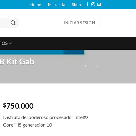
Home
Mi cuenta
Shop
INICIAR SESIÓN
TOS
B Kit Gab
750.000
$
Disfrutá del poderoso procesador Intel®
Core™ i5 generación 10