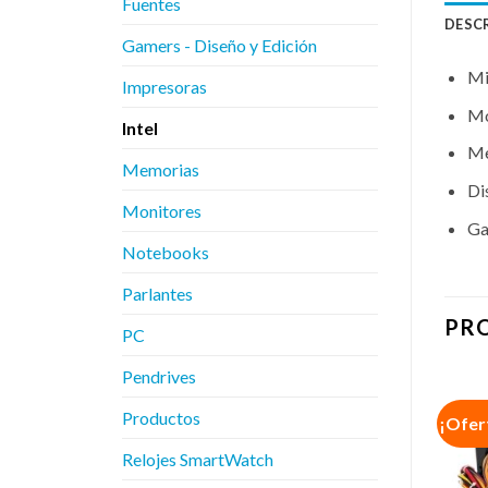
Fuentes
DESC
Gamers - Diseño y Edición
Mi
Impresoras
Mo
Intel
Me
Memorias
Di
Monitores
Ga
Notebooks
Parlantes
PR
PC
Pendrives
Productos
¡Ofer
Relojes SmartWatch