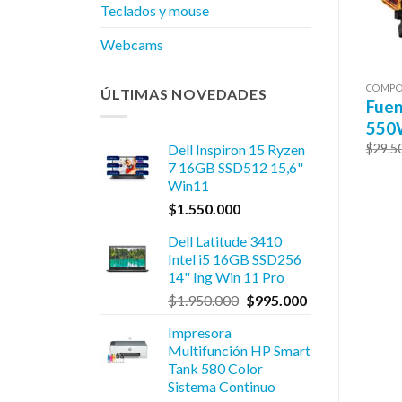
Teclados y mouse
Webcams
TEL
NOTEBOOKS
COMPO
ÚLTIMAS NOVEDADES
C Intel Core i7
Lenovo IP 1 Ryzen 5
Fue
2700 16GB SSD
8GB SSD256 FHD
550
12GB Kit Gab
15,6″ Ing. Win 11
$
29.5
Dell Inspiron 15 Ryzen
7 16GB SSD512 15,6"
1.650.000
$
1.090.000
Win11
$
1.550.000
Dell Latitude 3410
Intel i5 16GB SSD256
14" Ing Win 11 Pro
El
El
$
1.950.000
$
995.000
precio
precio
Impresora
original
actual
Multifunción HP Smart
era:
es:
Tank 580 Color
$1.950.000.
$995.000.
Sistema Continuo