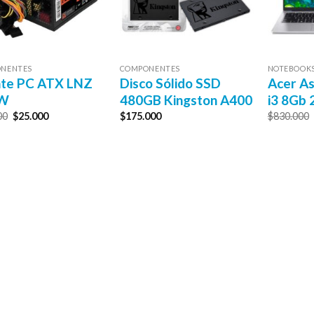
NENTES
COMPONENTES
NOTEBOOK
nte PC ATX LNZ
Disco Sólido SSD
Acer As
W
480GB Kingston A400
i3 8Gb 
El
El
00
$
25.000
$
175.000
$
830.000
precio
precio
original
actual
era:
es:
$29.500.
$25.000.