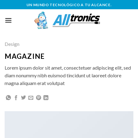
Saltar
UN MUNDO TECNOLÓGICO A TU ALCANCE.
al
contenido
Design
MAGAZINE
Lorem ipsum dolor sit amet, consectetuer adipiscing elit, sed
diam nonummy nibh euismod tincidunt ut laoreet dolore
magna aliquam erat volutpat