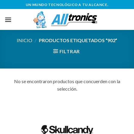
Saltar
UN MUNDO TECNOLÓGICO A TU ALCANCE.
al
contenido
INICIO
/
PRODUCTOS ETIQUETADOS “902”
FILTRAR
No se encontraron productos que concuerden con la
selección.