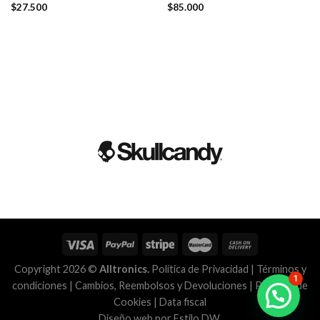
$
27.500
$
85.000
Copyright 2026 ©
Alltronics.
Política de Privacidad
|
Términos y
1
condiciones
|
Cambios, Reembolsos y Devoluciones
|
Políticas de
Cookies
|
Data fiscal
Diseño web por
Estilo DW
.