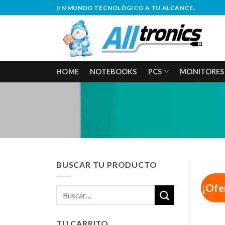
Saltar
UN MUNDO TECNOLÓGICO A TU ALCANCE.
al
contenido
HOME
NOTEBOOKS
PCS
MONITORES
BUSCAR TU PRODUCTO
¡Ofe
Buscar
por:
TU CARRITO