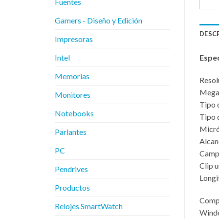
Fuentes
Gamers - Diseño y Edición
DESC
Impresoras
Espec
Intel
Memorias
Resol
Megap
Monitores
Tipo 
Notebooks
Tipo d
Micró
Parlantes
Alcan
PC
Campo
Clip 
Pendrives
Longi
Productos
Compa
Relojes SmartWatch
Windo