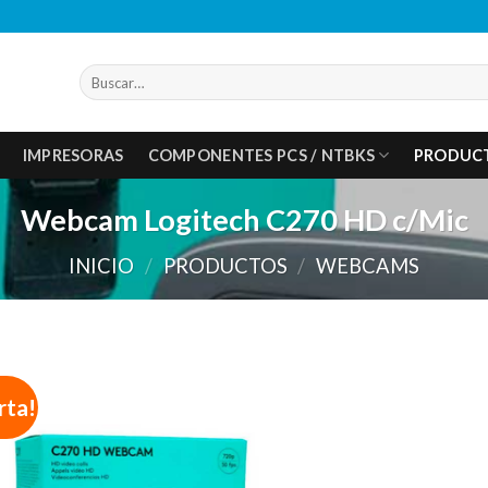
Buscar
por:
IMPRESORAS
COMPONENTES PCS / NTBKS
PRODUC
Webcam Logitech C270 HD c/Mic
INICIO
/
PRODUCTOS
/
WEBCAMS
rta!