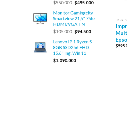
El
El
$
550.000
$
495.000
precio
precio
Monitor Gamingcity
original
actual
Smartview 21,5" 75hz
era:
es:
MPRESORAS
COMPONENTES
IMPRE
HDMI/VGA TN
mpresora
Combo Teclado y
Impr
$550.000.
$495.000.
El
El
$
105.000
$
94.500
ultifunción HP
Mouse USB Logitech
Mult
precio
precio
mart Tank 580 Color
MK120 Español
Epso
Lenovo IP 1 Ryzen 5
original
actual
istema Continuo
$
27.500
$
595.
8GB SSD256 FHD
era:
es:
El
El
15,6" Ing. Win 11
550.000
$
495.000
$105.000.
$94.500.
precio
precio
$
1.090.000
original
actual
era:
es:
$550.000.
$495.000.