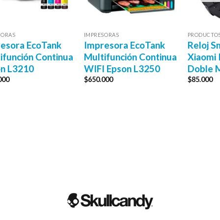
SORAS
IMPRESORAS
PRODUCTO
esora EcoTank
Impresora EcoTank
Reloj S
ifunción Continua
Multifunción Continua
Xiaomi 
n L3210
WIFI Epson L3250
Doble M
000
$
650.000
$
85.000