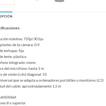
RIPCIÓN
ificaciones:
ución máxima: 720p/30 fps
íxeles de la cámara: 0.9
de enfoque: fijo
e lente: plástico
fono integrado: mono
ce del micrófono: hasta 1 m
 de visión (cdv) diagonal: 55
universal que se adapta a ordenadores portátiles o monitores LCD
tud del cable: aproximadamente 1,5 m
tibilidad
ws 8 o superior