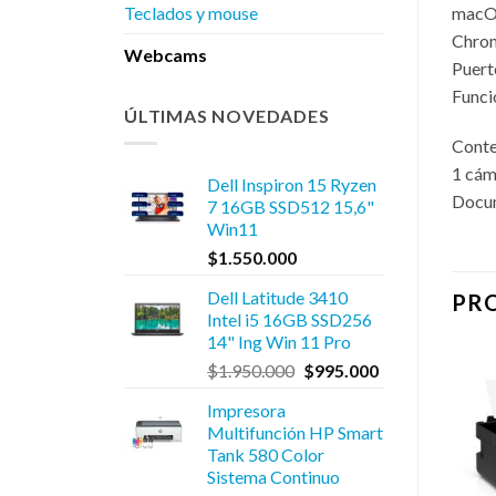
macOS
Teclados y mouse
Chro
Webcams
Puer
Funci
ÚLTIMAS NOVEDADES
Conte
1 cám
Dell Inspiron 15 Ryzen
Docum
7 16GB SSD512 15,6"
Win11
$
1.550.000
Dell Latitude 3410
PR
Intel i5 16GB SSD256
14" Ing Win 11 Pro
El
El
$
1.950.000
$
995.000
precio
precio
ferta!
Impresora
original
actual
Multifunción HP Smart
era:
es:
Tank 580 Color
$1.950.000.
$995.000.
Sistema Continuo