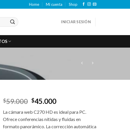
Home
Mi cuenta
Shop
INICIAR SESIÓN
TOS
El
El
59.000
45.000
$
$
precio
precio
La cámara web C270 HD es ideal para PC.
original
actual
Ofrece conferencias nítidas y fluidas en
era:
es:
formato panorámico. La corrección automática
$59.000.
$45.000.