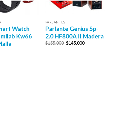
S
PARLANTES
mart Watch
Parlante Genius Sp-
Imilab Kw66
2.0 HF800A II Madera
alla
El
El
$
155.000
$
145.000
precio
precio
original
actual
era:
es:
$155.000.
$145.000.